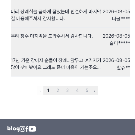
잘 응대해주신 덕분에 마음이 편안해져서 돌아갈
수 있었어요 정말 감사합니다🥹
마리 장례식을 급하게 잡았는데 친절하게 마지막
2026-08-05
길 배웅해주셔서 감사합니다.
너굴****
우리 장수 마지막을 도와주셔서 감사합니다.
2026-08-05
술마*****
17년 키운 강아지 순돌이 장례…앞두고 여기저기
2026-08-05
많이 찾아봤어요 그래도 좀더 마음이 가는곳으로
할슈**
포포즈 반려동물장례식장으로 예약 했어요 눈물
도 많이 흘리고 정신도 없었네요 도착하는 그순간
부터 입구부터 따뜻하게 장갑을 끼고 맞이해주셨
‹
1
2
3
4
5
›
어요 변유정 팀장님의 다정하시고 프로적인 모습
에 이내 긴장도 많이 풀렸습니다 이쁘게 염하고
요람 장례로 보냈습니다 세상 아기천사같은 얼굴
로 이쁘게 잘 보낼수 있게 해주셔서 너무 감사합
니다 다른 장례사님들도 반려동물을 존중하고 진
심으로 애도 해주시는 모습에 너무 많이 감사하며